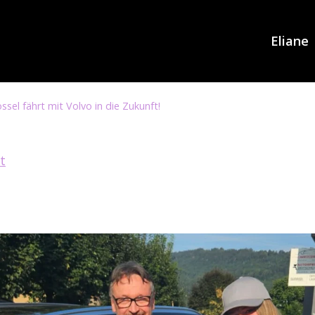
Eliane
ssel fährt mit Volvo in die Zukunft!
t